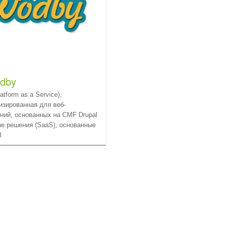
dby
atform as a Service),
изированная для веб-
ний, основанных на CMF Drupal
е решения (SaaS), основанные
l