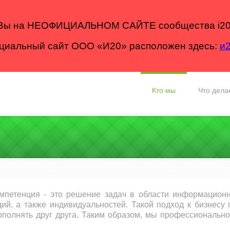
Вы на НЕОФИЦИАЛЬНОМ САЙТЕ сообщества i20
иальный сайт ООО «И20» расположен здесь:
и
Кто мы
Что дела
мпетенция - это решение задач в области информационн
дий, а также индивидуальностей. Такой подход к бизнесу
полнять друг друга. Таким образом, мы профессионально