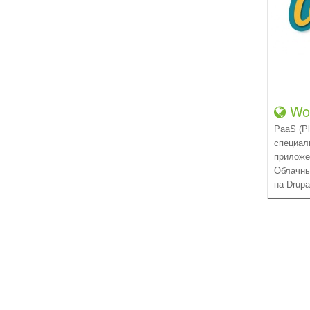
Wo
PaaS (Pl
специал
приложе
Облачны
на Drupa