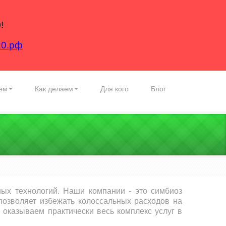
!
20.рф
ем
Как делаем
Для кого
Блог
ых технологий. Наши компании - это симбиоз
 позволяет избежать колоссальных расходов на
 оказываем практически весь комплекс услуг в