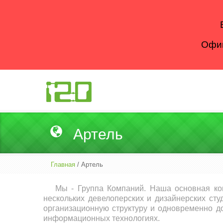
Офиц
Артель
Главная
/ Артель
Мы - Группа Компаний. Наша основная ко
нескольких девелоперских и дизайнерских сту
организационную структуру и одновременно до
информационных технологиях.