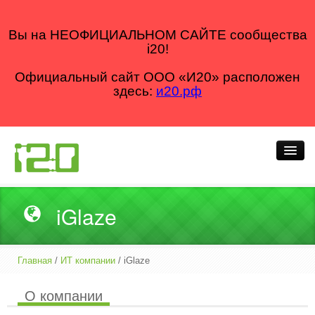
Вы на НЕОФИЦИАЛЬНОМ САЙТЕ сообщества
i20!
Официальный сайт ООО «И20» расположен
здесь:
и20.рф
Кто мы
iGlaze
Что делаем
Как делаем
Главная
/
ИТ компании
/ iGlaze
Для кого
О компании
Блог