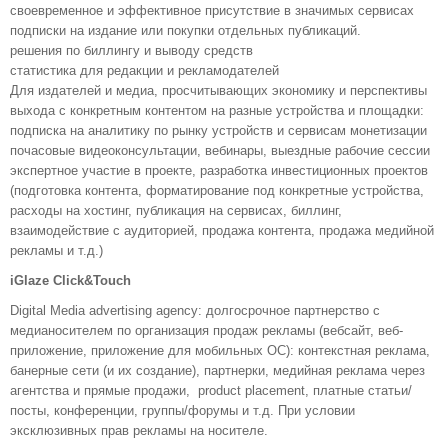
своевременное и эффективное присутствие в значимых сервисах
подписки на издание или покупки отдельных публикаций.
решения по биллингу и выводу средств
статистика для редакции и рекламодателей
Для издателей и медиа, просчитывающих экономику и перспективы
выхода с конкретным контентом на разные устройства и площадки:
подписка на аналитику по рынку устройств и сервисам монетизации
почасовые видеоконсультации, вебинары, выездные рабочие сессии
экспертное участие в проекте, разработка инвестиционных проектов
(подготовка контента, форматирование под конкретные устройства,
расходы на хостинг, публикация на сервисах, биллинг,
взаимодействие с аудиторией, продажа контента, продажа медийной
рекламы и т.д.)
iGlaze Click&Touch
Digital Media advertising agency: долгосрочное партнерство с
медианосителем по организация продаж рекламы (вебсайт, веб-
приложение, приложение для мобильных ОС): контекстная реклама,
банерные сети (и их создание), партнерки, медийная реклама через
агентства и прямые продажи, product placement, платные статьи/
посты, конференции, группы/форумы и т.д. При условии
эксклюзивных прав рекламы на носителе.