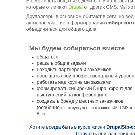
Возможность общаться, делиться и пользоваться
которые отличают
Drupal
от других CMS. Мы хот
Друпаллеры в основном обитают в сети, но вед
активное участие в формировании
сибирског
объединиться для общего дела!
Мы будем собираться вместе
общаться
решать общие задачи
находить партнеров и заказчиков
повышать свой профессиональный уровен
работать над крупными заказами
формировать сибирский Drupal-фронт для
выступлений на конференциях
создавать бренд у местных заказчиков
(особенно
гос.структур) в противовес UMI.CMS и
Bitrix
Хотите всегда быть в курсе жизни
DrupalSib-
Получать приглашения н