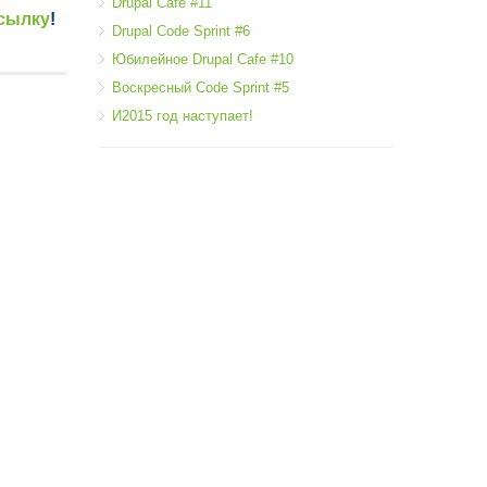
Drupal Cafe #11
сылку
!
Drupal Code Sprint #6
Юбилейное Drupal Cafe #10
Воскресный Code Sprint #5
И2015 год наступает!