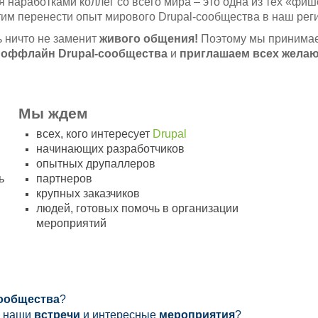
 наработками коллег со всего мира – это одна из тех «фиш
им перенести опыт мирового Drupal-сообщества в наш рег
ь ничто не заменит
живого общения!
Поэтому мы
принима
о оффлайн
Drupal-
сообщества
и
приглашаем всех жела
Мы ждем
всех, кого интересует
Drupal
начинающих разработчиков
опытных друпаллеров
ь
партнеров
крупных заказчиков
людей, готовых помочь в организации
мероприятий
сообщества
?
а наши
встречи
и интересные
мероприятия
?