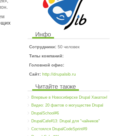
ек»,
ион.
ем
ющих
Инфо
Сотрудники:
50 человек
Типы компаний:
Головной офис:
Сайт:
http://drupalsib.ru
Читайте также
Впервые в Новосибирске Drupal Хакатон!
Видео: 20 фактов о могуществе Drupal
DrupalSchool#6
DrupalCafe#13: Drupal для "чайников"
Состоялся DrupalCodeSprint#9