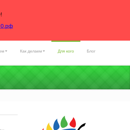
!
20.рф
ем
Как делаем
Для кого
Блог