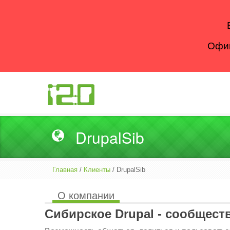
Офиц
DrupalSib
Главная
/
Клиенты
/ DrupalSib
О компании
Сибирское
Drupal -
сообщест