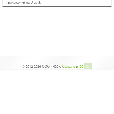
приложений на Drupal.
© 2012-2026 ООО «И20».
Создано в i20
18+
Вы на НЕОФИЦИАЛЬНОМ САЙТЕ сообщества
i20!
Официальный сайт ООО «И20» расположен
здесь:
и20.рф