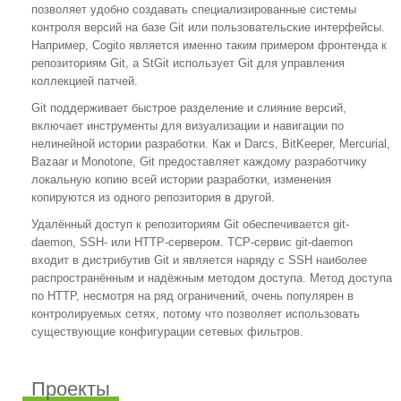
позволяет удобно создавать специализированные системы
контроля версий на базе Git или пользовательские интерфейсы.
Например, Cogito является именно таким примером фронтенда к
репозиториям Git, а StGit использует Git для управления
коллекцией патчей.
Git поддерживает быстрое разделение и слияние версий,
включает инструменты для визуализации и навигации по
нелинейной истории разработки. Как и Darcs, BitKeeper, Mercurial,
Bazaar и Monotone, Git предоставляет каждому разработчику
локальную копию всей истории разработки, изменения
копируются из одного репозитория в другой.
Удалённый доступ к репозиториям Git обеспечивается git-
daemon, SSH- или HTTP-сервером. TCP-сервис git-daemon
входит в дистрибутив Git и является наряду с SSH наиболее
распространённым и надёжным методом доступа. Метод доступа
по HTTP, несмотря на ряд ограничений, очень популярен в
контролируемых сетях, потому что позволяет использовать
существующие конфигурации сетевых фильтров.
Проекты