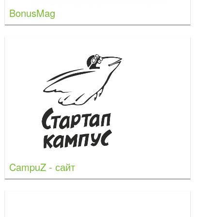
BonusMag
CampuZ - сайт