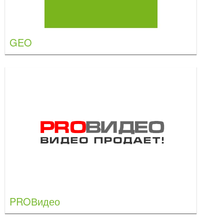
GEO
PROВидео