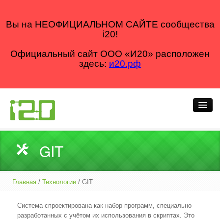
Вы на НЕОФИЦИАЛЬНОМ САЙТЕ сообщества
i20!
Официальный сайт ООО «И20» расположен
здесь:
и20.рф
Кто мы
GIT
Что делаем
Как делаем
Главная
/
Технологии
/ GIT
Для кого
Система спроектирована как набор программ, специально
разработанных с учётом их использования в скриптах. Это
Блог