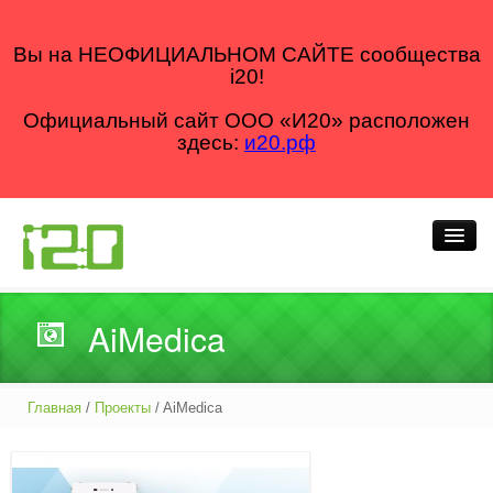
Вы на НЕОФИЦИАЛЬНОМ САЙТЕ сообщества
i20!
Официальный сайт ООО «И20» расположен
здесь:
и20.рф
Кто мы
AiMedica
Что делаем
Как делаем
Главная
/
Проекты
/ AiMedica
Для кого
Блог