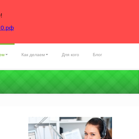
!
20.рф
ем
Как делаем
Для кого
Блог