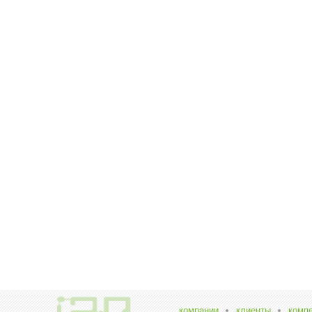
компании
клиенты
комп