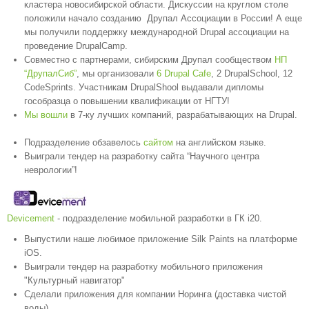
кластера новосибирской области. Дискуссии на круглом столе
положили начало созданию Друпал Ассоциации в России! А еще
мы получили поддержку международной Drupal ассоциации на
проведение DrupalCamp.
Совместно с партнерами, сибирским Друпал сообществом
НП
“ДрупалСиб”
, мы организовали
6 Drupal Cafe
, 2 DrupalSchool, 12
CodeSprints. Участникам DrupalShool выдавали дипломы
гособразца о повышении квалификации от НГТУ!
Мы вошли
в 7-ку лучших компаний, разрабатывающих на Drupal.
Подразделение обзавелось
сайтом
на английском языке.
Выиграли тендер на разработку сайта “Научного центра
неврологии”!
Devicement
- подразделение мобильной разработки в ГК i20.
Выпустили наше любимое приложение Silk Paints на платформе
iOS.
Выиграли тендер на разработку мобильного приложения
"Культурный навигатор"
Сделали приложения для компании Норинга (доставка чистой
воды)