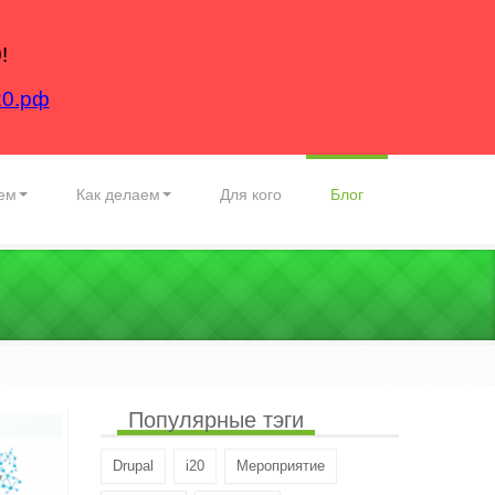
!
20.рф
ем
Как делаем
Для кого
Блог
Популярные тэги
Drupal
i20
Мероприятие