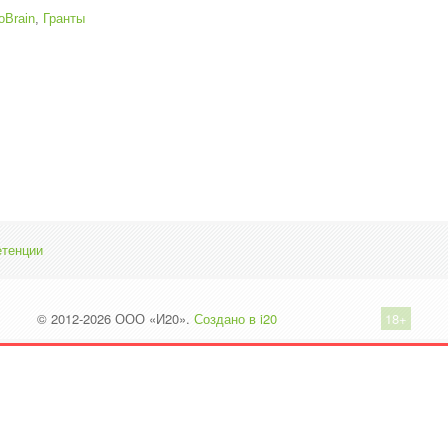
oBrain
,
Гранты
етенции
© 2012-2026 ООО «И20».
Создано в i20
18+
Вы на НЕОФИЦИАЛЬНОМ САЙТЕ сообщества i20
иальный сайт ООО «И20» расположен здесь:
и