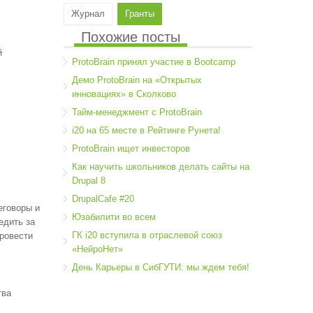
Журнал
Гранты
Похожие посты
й
ProtoBrain принял участие в Bootcamp
Демо ProtoBrain на «Открытых
инновациях» в Сколково
Тайм-менеджмент с ProtoBrain
i20 на 65 месте в Рейтинге Рунета!
ProtoBrain ищет инвесторов
Как научить школьников делать сайты на
Drupal 8
DrupalCafe #20
еговоры и
Юзабилити во всем
едить за
ГК i20 вступила в отраслевой союз
ровести
«НейроНет»
День Карьеры в СибГУТИ: мы ждем тебя!
тва