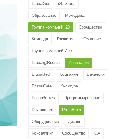
DrupalSib
i20 Group
Образование
Молодежь
Группа компаний i20
Сообщество
Команда
Развитие
Общение
Группа компаний И20
Drupal@Russia
Инновации
DrupalJedi
Компания
Вакансия
DrupalCafe
Культура
Разработчик
Программирование
Devicement
ProtoBrain
Оборудование
Дизайн
Консалтинг
Сообщество
QA