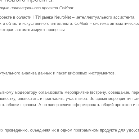
зацию инновационного проекта CoModr.
роекте в области НТИ рынка NeuroNet – интеллектуального ассистента,
х и области искуственного интеллекта. CoModr – система автоматическо
которая автоматизирует процессы:
ктуального анализа данных и пакет цифровых инструментов.
ытному модератору организовать мероприятие (встречу, совещание, пер
повестку, оповестить и пригласить участников. Во время мероприятия сл
ять общим экраном. А по завершению сформировать общий протокол и п
их проведению, объединяя их в одном программном продукте для удобс