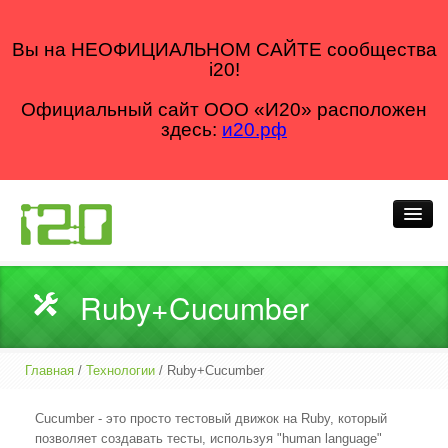
Вы на НЕОФИЦИАЛЬНОМ САЙТЕ сообщества
i20!
Официальный сайт ООО «И20» расположен
здесь:
и20.рф
Кто мы
Ruby+Cucumber
Что делаем
Как делаем
Главная
/
Технологии
/ Ruby+Cucumber
Для кого
Cucumber - это просто тестовый движок на Ruby, который
позволяет создавать тесты, используя "human language"
Блог