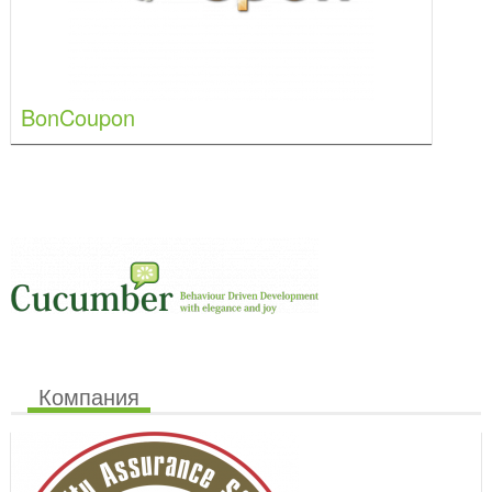
BonCoupon
Компания