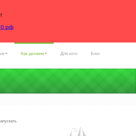
!
20.рф
ем
Как делаем
Для кого
Блог
апускать