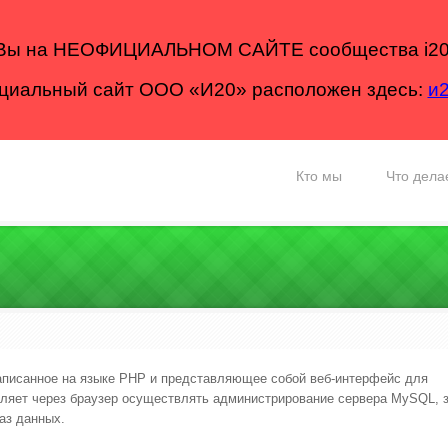
Вы на НЕОФИЦИАЛЬНОМ САЙТЕ сообщества i20
иальный сайт ООО «И20» расположен здесь:
и
Кто мы
Что дела
писанное на языке PHP и представляющее собой веб-интерфейс для
ет через браузер осуществлять администрирование сервера MySQL, з
аз данных.