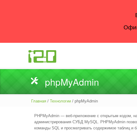
Офиц
phpMyAdmin
Главная
/
Технологии
/ phpMyAdmin
PHPMyAdmin — веб-приложение с открытым кодом, на
администрирования СУБД MySQL. PHPMyAdmin позволя
команды SQL и просматривать содержимое таблиц и б