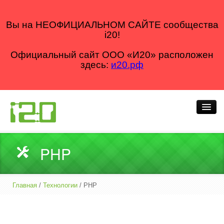
Вы на НЕОФИЦИАЛЬНОМ САЙТЕ сообщества
i20!
Официальный сайт ООО «И20» расположен
здесь:
и20.рф
Кто мы
PHP
Что делаем
Как делаем
Главная
/
Технологии
/ PHP
Для кого
Блог