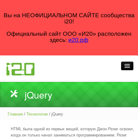
Вы на НЕОФИЦИАЛЬНОМ САЙТЕ сообщества
i20!
Официальный сайт ООО «И20» расположен
здесь:
и20.рф
Кто мы
jQuery
Что делаем
Как делаем
Главная
/
Технологии
/ jQuery
Для кого
HTML была одной из первых вещей, которую Джон Резиг освоил,
когда он только начал заниматься программированием. Резиг
Блог