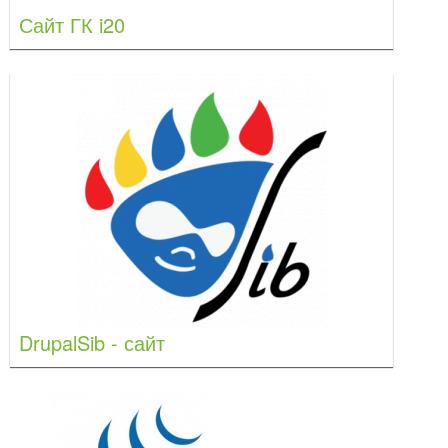
Сайт ГК i20
DrupalSib - сайт