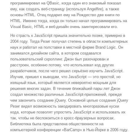
программировал на QBasic, когда один его знакомый показал
ему, как создать веб-страницу (используя Angelfire), а также
основы HTML. Отец подарил ему на Рождество две книги по
HTML. Именно тогда, когда он только начал программировать на
Visual Basic, HTML и веб-дизайн очень заинтересовали его.
Но страсть к JavaScript пришла значительно позже, примерно в
2004 году. Тогда Резиг получал степень в области компьютерных
наук и работал на полставки в местной фирме Brand Logic. Он
занимался дизайном сайта, в котором создавался
пользовательский скроллинг. Джон был разочарован и
расстроен, особенно потому, что использовал код других
разработчиков, после чего решил серьёзно изучить JavaScript.
Изучив, пришел к выводам, что JavaScript — это простой, но
изящный язык, который является невероятно мощным для
решения многих задач. В течение ближайшей пары лет Джон
создал множество различных JavaScript-приложений, прежде
чем закончить создание jQuery. Основной целью создания jQuery
Резиг видел возможность закодировать многоразовые куски
кода, которые позволят упростить JavaScript и использовать их
так, чтобы не беспокоиться о кросс-браузерных вопросах.
Библиотека была представлена общественности на
компьютерной конференции «BarCamp» в Нью-Йорке в 2006 году.