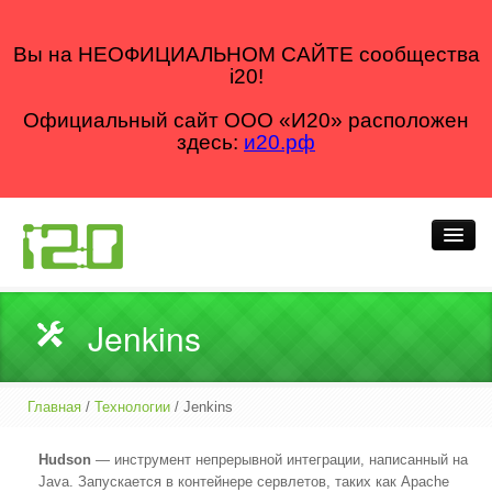
Вы на НЕОФИЦИАЛЬНОМ САЙТЕ сообщества
i20!
Официальный сайт ООО «И20» расположен
здесь:
и20.рф
Кто мы
Jenkins
Что делаем
Как делаем
Главная
/
Технологии
/ Jenkins
Для кого
Hudson
— инструмент непрерывной интеграции, написанный на
Java. Запускается в контейнере сервлетов, таких как Apache
Блог