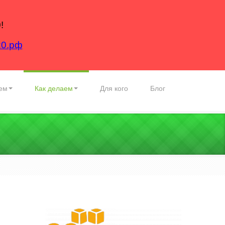
!
20.рф
ем
Как делаем
Для кого
Блог