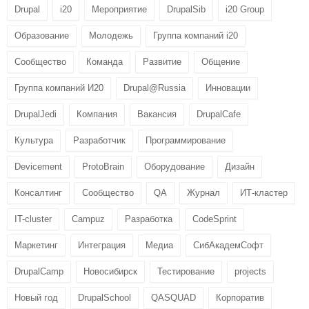
Drupal
i20
Мероприятие
DrupalSib
i20 Group
Образование
Молодежь
Группа компаний i20
Сообщество
Команда
Развитие
Общение
Группа компаний И20
Drupal@Russia
Инновации
DrupalJedi
Компания
Вакансия
DrupalCafe
Культура
Разработчик
Программирование
Devicement
ProtoBrain
Оборудование
Дизайн
Консалтинг
Сообщество
QA
Журнал
ИТ-кластер
IT-cluster
Campuz
Разработка
CodeSprint
Маркетинг
Интеграция
Медиа
СибАкадемСофт
DrupalCamp
Новосибирск
Тестирование
projects
Новый год
DrupalSchool
QASQUAD
Корпоратив